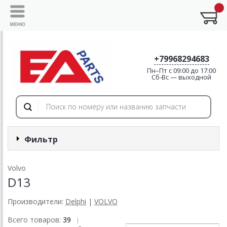
+79968294683
Пн–Пт с 09:00 до 17:00
Cб-Вс — выходной
Фильтр
Volvo
D13
Производители:
Delphi
|
VOLVO
Всего товаров:
39
|