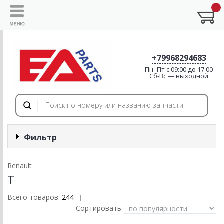
+79968294683
Пн–Пт с 09:00 до 17:00
Cб-Вс — выходной
Фильтр
Renault
T
Всего товаров:
244
|
Сортировать