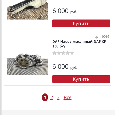
6 000
руб.
арт.: 9016
DAF Насос масляный DAF XF
105 б/у
6 000
руб.
1
2
3
Все