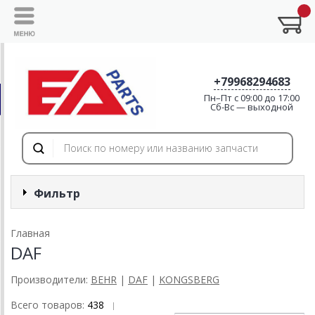
+79968294683
Пн–Пт с 09:00 до 17:00
Cб-Вс — выходной
Фильтр
Главная
DAF
Производители:
BEHR
|
DAF
|
KONGSBERG
Всего товаров:
438
|