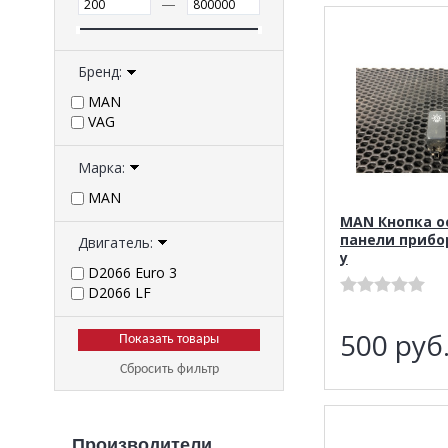
—
Бренд:
MAN
VAG
Марка:
MAN
MAN Кнопка 
панели прибо
Двигатель:
у
D2066 Euro 3
D2066 LF
500
руб
Сбросить фильтр
Производители