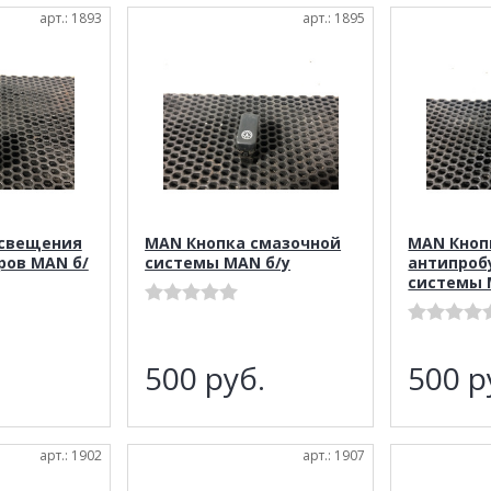
арт.: 1893
арт.: 1895
освещения
MAN Кнопка смазочной
MAN Кноп
ров MAN б/
системы MAN б/у
антипроб
системы 
.
500
руб.
500
р
арт.: 1902
арт.: 1907