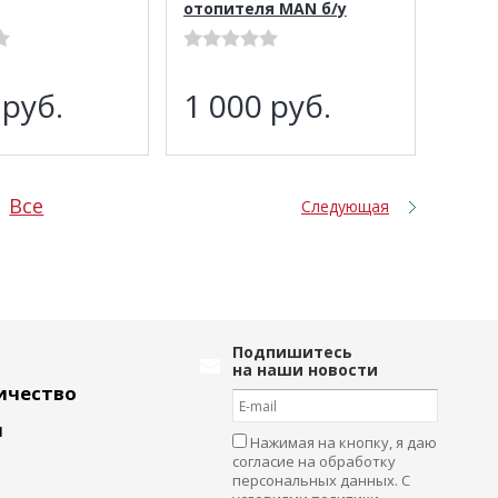
отопителя MAN б/у
0
руб.
1 000
руб.
Все
Следующая
Подпишитесь
на наши новости
ичество
и
Нажимая на кнопку, я даю
согласие на обработку
персональных данных. С