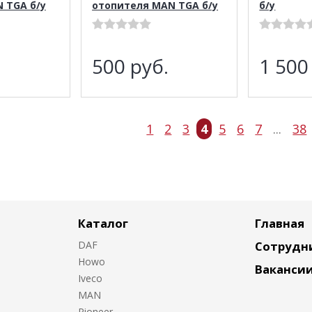
 TGA б/у
отопителя MAN TGA б/у
б/у
.
500
руб.
1 50
1
2
3
4
5
6
7
...
38
Каталог
Главная
DAF
Сотрудн
Howo
Ваканси
Iveco
MAN
Pioneer