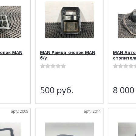
нопок MAN
MAN Рамка кнопок MAN
MAN Авт
б/у
отопител
.
500
руб.
8 00
арт.: 2009
арт.: 2011