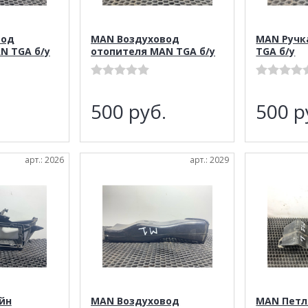
вод
MAN Воздуховод
MAN Ручк
N TGA б/у
отопителя MAN TGA б/у
TGA б/у
.
500
руб.
500
р
арт.: 2026
арт.: 2029
йн
MAN Воздуховод
MAN Петл