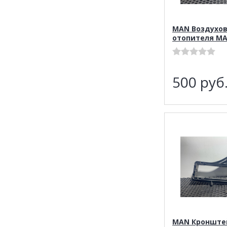
MAN Воздухо
отопителя MA
500
руб
MAN Кронште