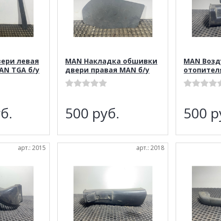
ери левая
MAN Накладка обшивки
MAN Возд
AN TGA б/у
двери правая MAN б/у
отопител
б.
500
руб.
500
р
арт.: 2015
арт.: 2018