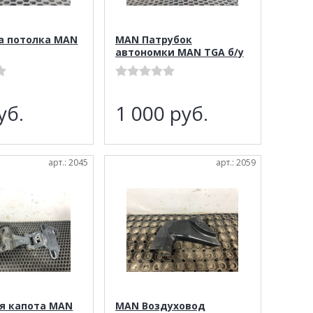
а потолка MAN
MAN Патрубок
автономки MAN TGA б/у
уб.
1 000
руб.
арт.: 2045
арт.: 2059
я капота MAN
MAN Воздуховод