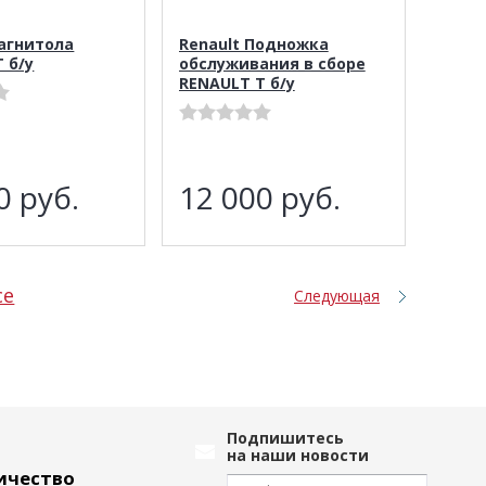
Магнитола
Renault Подножка
 б/у
обслуживания в сборе
RENAULT T б/у
00
руб.
12 000
руб.
се
Следующая
Подпишитесь
на наши новости
ичество