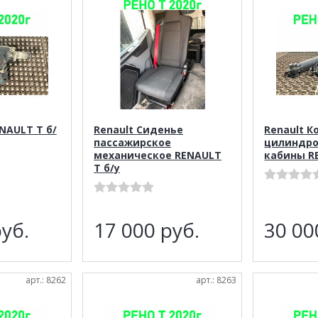
ENAULT T б/
Renault Сиденье
Renault 
пассажирское
цилиндро
механическое RENAULT
кабины R
T б/у
уб.
17 000
руб.
30 0
арт.: 8262
арт.: 8263