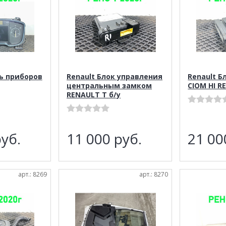
ль приборов
Renault Блок управления
Renault Б
центральным замком
CIOM HI R
RENAULT T б/у
уб.
11 000
руб.
21 0
арт.: 8269
арт.: 8270