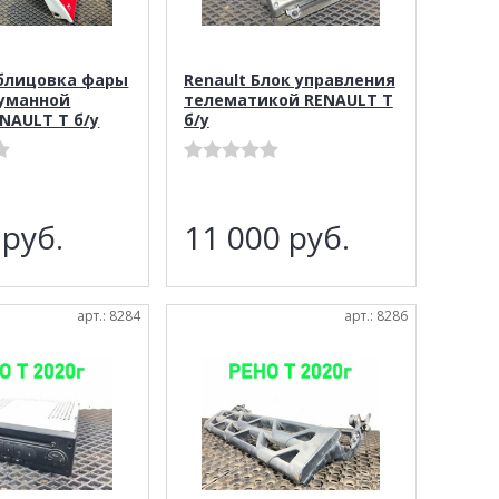
Облицовка фары
Renault Блок управления
уманной
телематикой RENAULT T
NAULT T б/у
б/у
0
руб.
11 000
руб.
арт.: 8284
арт.: 8286