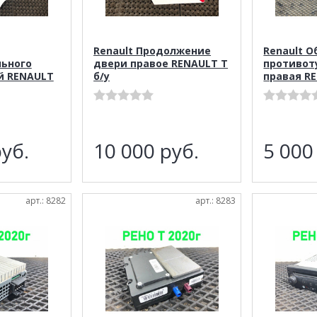
Renault Продолжение
Renault 
ьного
двери правое RENAULT T
противот
й RENAULT
б/у
правая RE
уб.
10 000
руб.
5 00
арт.: 8282
арт.: 8283