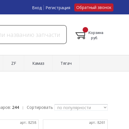
Обратный звонок
Вход
Регистрация
Корзина
руб.
ZF
Камаз
Тягач
варов:
244
Сортировать
|
арт.: 8258
арт.: 8261