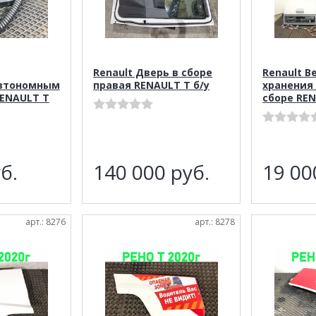
Renault Дверь в сборе
Renault В
автономным
правая RENAULT T б/у
хранения 
ENAULT T
сборе REN
б.
140 000
руб.
19 0
арт.: 8276
арт.: 8278