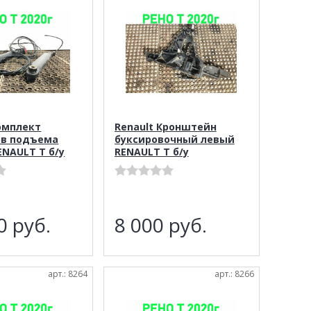
Комплект
Renault Кронштейн
в подъема
буксировочный левый
ENAULT T б/у
RENAULT T б/у
00
руб.
8 000
руб.
арт.: 8264
арт.: 8266