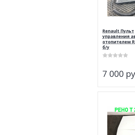
Renault Пульт
управления 
отопителем R
б/у
7 000
ру