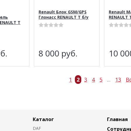
Renault Блок GSM/GPS
Renault 
ель
Глонасс RENAULT T б/у
RENAULT T
ENAULT T
б.
8 000
руб.
10 0
1
2
3
4
5
...
13
В
Каталог
Главная
DAF
Сотрудн