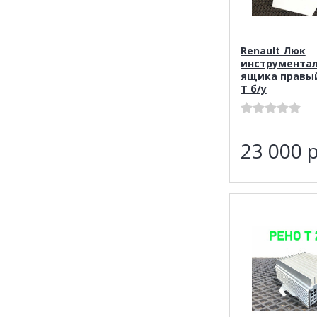
Renault Люк
инструментал
ящика правы
T б/у
23 000
р