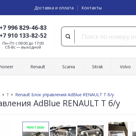
Доставка и оплата
Контакты
+7 996 829-46-83
+7 910 133-82-52
Пн–Пт с 09:00 до 17:00
Cб-Вс — выходной
Pioneer
Renault
Scania
Sitrak
Volvo
t
T
Renault Блок управления AdBlue RENAULT T б/у
авления AdBlue RENAULT T б/у