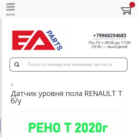
+79968294683
Пн–Пт с 09:00 до 17:00
Cб-Вс — выходной
T
Датчик уровня пола RENAULT T
б/у