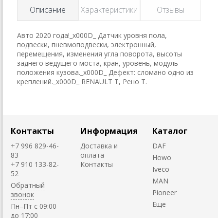
Описание
Характеристики
Отзывы
Авто 2020 года!_x000D_ Датчик уровня пола,
подвески, пневмоподвески, электронный,
перемещения, изменения угла поворота, высоты
заднего ведущего моста, кран, уровень, модуль
положения кузова._x000D_ Дефект: сломано одно из
креплений._x000D_ RENAULT T, Рено Т.
Контакты
Информация
Каталог
+7 996 829-46-
Доставка и
DAF
83
оплата
Howo
+7 910 133-82-
Контакты
Iveco
52
MAN
Обратный
Pioneer
звонок
Пн–Пт с 09:00
до 17:00