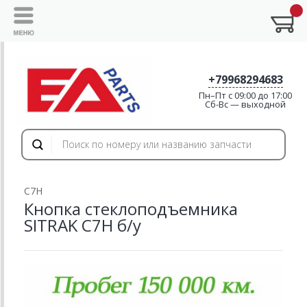
+79968294683
Пн–Пт с 09:00 до 17:00
Cб-Вс — выходной
C7H
Кнопка стеклоподъемника
SITRAK C7H б/у