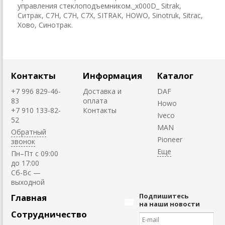
управления стеклоподъемником._x000D_ Sitrak,
Ситрак, C7H, С7Н, С7Х, SITRAK, HOWO, Sinotruk, Sitrac,
Хово, Синотрак.
Контакты
Информация
Каталог
+7 996 829-46-
Доставка и
DAF
83
оплата
Howo
+7 910 133-82-
Контакты
Iveco
52
MAN
Обратный
Pioneer
звонок
Пн–Пт с 09:00
до 17:00
Cб-Вс —
выходной
Подпишитесь
Главная
на наши новости
Сотрудничество