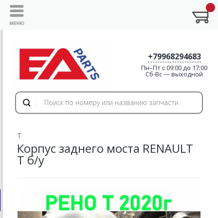
+79968294683
Пн–Пт с 09:00 до 17:00
Cб-Вс — выходной
T
Корпус заднего моста RENAULT
T б/у