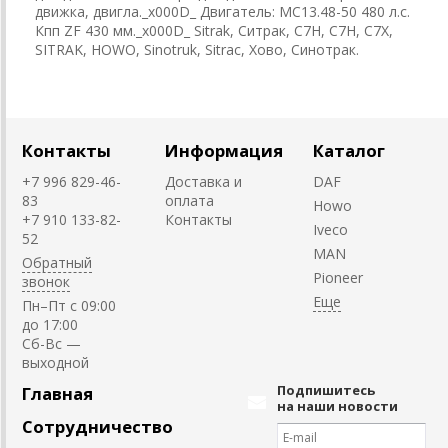
движка, двигла._x000D_ Двигатель: MC13.48-50 480 л.с.
Кпп ZF 430 мм._x000D_ Sitrak, Ситрак, C7H, С7Н, С7Х,
SITRAK, HOWO, Sinotruk, Sitrac, Хово, Синотрак.
Контакты
Информация
Каталог
+7 996 829-46-
Доставка и
DAF
83
оплата
Howo
+7 910 133-82-
Контакты
Iveco
52
MAN
Обратный
Pioneer
звонок
Пн–Пт с 09:00
до 17:00
Cб-Вс —
выходной
Подпишитесь
Главная
на наши новости
Сотрудничество