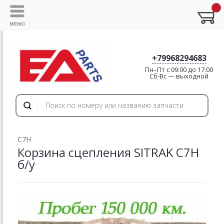
+79968294683
Пн–Пт с 09:00 до 17:00
Cб-Вс — выходной
C7H
Корзина сцепления SITRAK C7H
б/у