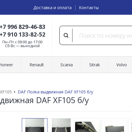
Доставка и оплата
Контакты
+7 996 829-46-83
+7 910 133-82-52
Пн–Пт с 09:00 до 17:00
Cб-Вс — выходной
Pioneer
Renault
Scania
Sitrak
Volvo
XF105
DAF Полка выдвижная DAF XF105 б/у
движная DAF XF105 б/у