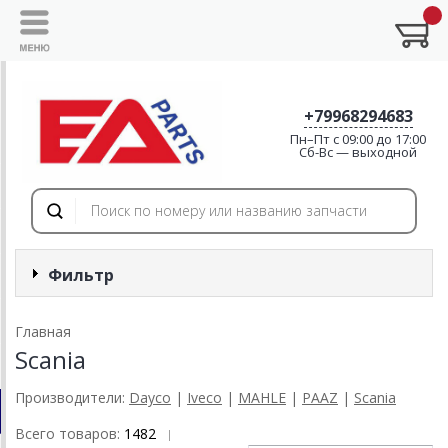
+79968294683
Пн–Пт с 09:00 до 17:00
Cб-Вс — выходной
Фильтр
Главная
Scania
Производители:
Dayco
|
Iveco
|
MAHLE
|
PAAZ
|
Scania
Всего товаров:
1482
|