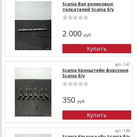
Scania Вал роликовых
толкателей Scania б/у
2 000
руб.
арт.: 147
Scania Кронштейн форсунки
Scania б/у
350
руб.
арт.: 148
Scania Крышка гбц Scania б/у