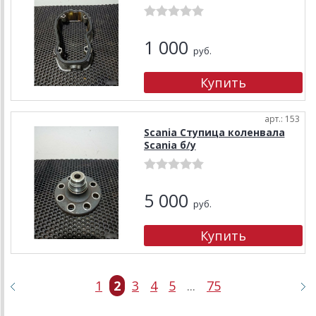
1 000
руб.
арт.: 153
Scania Ступица коленвала
Scania б/у
5 000
руб.
1
2
3
4
5
...
75