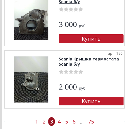
Scania б/у
3 000
руб.
арт.: 196
Scania Крышка термостата
Scania б/у
2 000
руб.
1
2
3
4
5
6
...
75