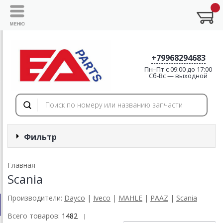
+79968294683
Пн–Пт с 09:00 до 17:00
Cб-Вс — выходной
Фильтр
Главная
Scania
Производители:
Dayco
|
Iveco
|
MAHLE
|
PAAZ
|
Scania
Всего товаров:
1482
|