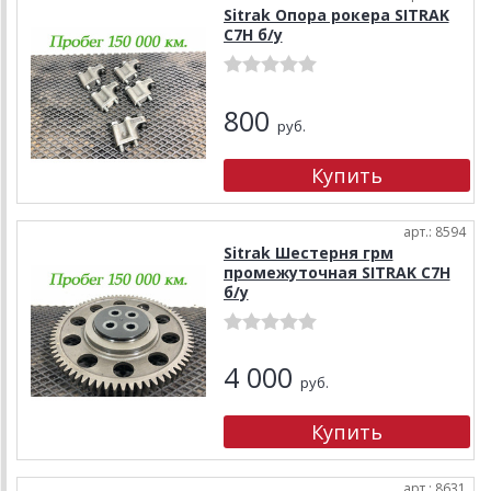
Sitrak Опора рокера SITRAK
C7H б/у
800
руб.
арт.: 8594
Sitrak Шестерня грм
промежуточная SITRAK C7H
б/у
4 000
руб.
арт.: 8631