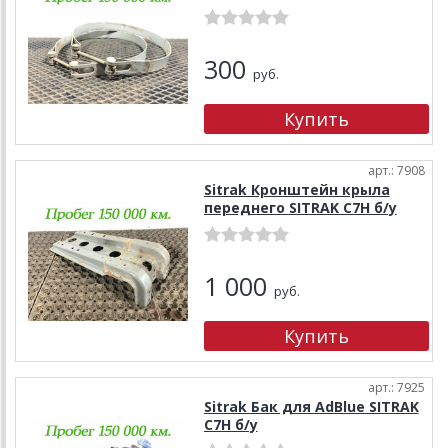
300
руб.
арт.: 7908
Sitrak Кронштейн крыла
переднего SITRAK C7H б/у
1 000
руб.
арт.: 7925
Sitrak Бак для AdBlue SITRAK
C7H б/у